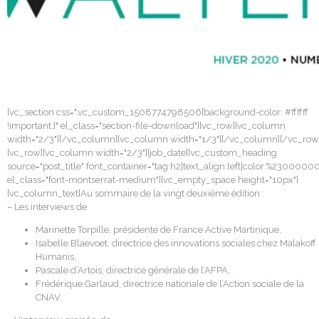
[vc_section css=".vc_custom_1508774798506{background-color: #ffffff
!important;}" el_class="section-file-download"][vc_row][vc_column
width="2/3"][/vc_column][vc_column width="1/3"][/vc_column][/vc_row
[vc_row][vc_column width="2/3"][job_date][vc_custom_heading
source="post_title" font_container="tag:h2|text_align:left|color:%2300000
el_class="font-montserrat-medium"][vc_empty_space height="10px"]
[vc_column_text]Au sommaire de la vingt deuxième édition :
– Les interviews de
Marinette Torpille, présidente de France Active Martinique,
Isabelle Blaevoet, directrice des innovations sociales chez Malakoff
Humanis,
Pascale d’Artois, directrice générale de l’AFPA,
Frédérique Garlaud, directrice nationale de l’Action sociale de la
CNAV.