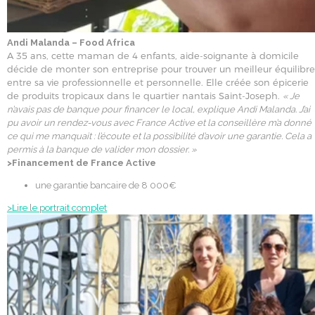
Andi Malanda – Food Africa
A 35 ans, cette maman de 4 enfants, aide-soignante à domicile
décide de monter son entreprise pour trouver un meilleur équilibre
entre sa vie professionnelle et personnelle. Elle créée son épicerie
de produits tropicaux dans le quartier nantais Saint-Joseph.
« Je
n’avais pas de banque pour financer le local, explique Andi Malanda. J’ai
pu avoir un rendez-vous avec France Active et la conseillère m’a donné
ce qui me manquait : l’écoute et la possibilité d’avoir une garantie. Cela a
permis à la banque de valider mon dossier. »
>Financement de France Active
une garantie bancaire de 8 000€
>Lire le portrait complet