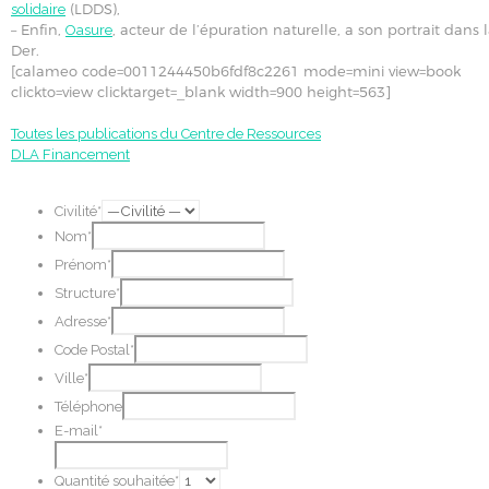
(LDDS),
solidaire
– Enfin,
, acteur de l’épuration naturelle, a son portrait dans 
Oasure
Der.
[calameo code=0011244450b6fdf8c2261 mode=mini view=book
clickto=view clicktarget=_blank width=900 height=563]
Toutes les publications du Centre de Ressources
DLA Financement
Civilité*
Nom*
Prénom*
Structure*
Adresse*
Code Postal*
Ville*
Téléphone
E-mail*
Quantité souhaitée*