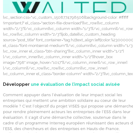
[vc_section css=".vc_custom_1508774798506{background-color: #ffffff
!important;}" el_class="section-file-download"][vc_row][vc_column
width="2/3"][/vc_column][vc_column width="1/3"][/vc_column][/vc_row
[vc_row][vc_column width="2/3"][job_date][vc_custom_heading
source="post_title" font_container="tag:h2|text_align:left|color:%2300000
el_class="font-montserrat-medium"][/vc_column][vc_column width="1/3"
[vc_row_inner el_class="btn-sharing"][vc_column_inner width="1/2"]
[/vc_column_inner][vc_column_inner width="1/2"][hover_box
image="798" image_hover="1017"][/vc_column_inner][/vc_row_inner]
[/vc_column][/vc_row][vc_row][vc_column][vc_row_inner]
[vc_column_inner el_class="border-column" width="2/3"][vc_column_tex
Développer
une évaluation de l’impact social avisée
Comment appuyer dans l’évaluation de leur impact social les
entreprises qui mettent une ambition solidaire au coeur de leur
modèle ? C’est l’objectif du projet VISES qui propose une démarch
pour rendre pleinement acteurs les entreprises de l’ESS dans leur
évaluation. Il s’agit d’une démarche collective, soutenue dans le
cadre d’un programme Interreg européen réunissant des acteurs 
l’ESS, des chercheurs et des entreprises en Hauts-de-France,