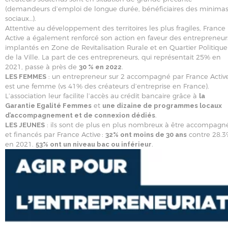
(demandeurs d’emploi de longue durée, bénéficiaires des minima
sociaux…).
Attentive au développement des territoires les plus fragiles, France
Active a également renforcé son action en faveur des entrepreneur
implantés en Zone de Revitalisation Rurale et en Quartier Politique
de la Ville. La part de ces entrepreneurs, qui représentait 25% en
2021, passe à près de
.
30 % en 2022
: un entrepreneur sur 2 accompagné par France Activ
LES FEMMES
est une femme (vs 41% des créateurs d’entreprise en France).
L’association leur facilite l’accès au crédit bancaire grâce à
la
et
Garantie Egalité Femmes
une dizaine de programmes locaux
.
d’accompagnement et de connexion dédiés
: ils sont de plus en plus nombreux à être accompagn
LES JEUNES
et financés par France Active :
contre 28.
32% ont moins de 30 ans
en 2021.
.
53% ont un niveau bac ou inférieur