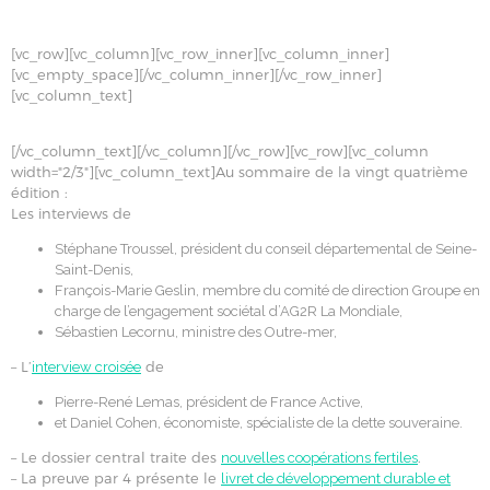
[vc_row][vc_column][vc_row_inner][vc_column_inner]
[vc_empty_space][/vc_column_inner][/vc_row_inner]
[vc_column_text]
[/vc_column_text][/vc_column][/vc_row][vc_row][vc_column
width="2/3"][vc_column_text]Au sommaire de la vingt quatrième
édition :
Les interviews de
Stéphane Troussel, président du conseil départemental de Seine-
Saint-Denis,
François-Marie Geslin, membre du comité de direction Groupe en
charge de l’engagement sociétal d’AG2R La Mondiale,
Sébastien Lecornu, ministre des Outre-mer,
– L’
de
interview croisée
Pierre-René Lemas, président de France Active,
et Daniel Cohen, économiste, spécialiste de la dette souveraine.
– Le dossier central traite des
.
nouvelles coopérations fertiles
– La preuve par 4 présente le
livret de développement durable et