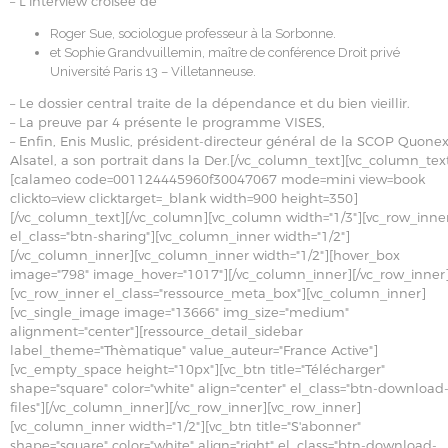
– L’interview croisée de
Roger Sue, sociologue professeur à la Sorbonne.
et Sophie Grandvuillemin, maître de conférence Droit privé
Université Paris 13 – Villetanneuse.
– Le dossier central traite de la dépendance et du bien vieillir.
– La preuve par 4 présente le programme VISES,
– Enfin, Enis Muslic, président-directeur général de la SCOP Quonex
Alsatel, a son portrait dans la Der.[/vc_column_text][vc_column_tex
[calameo code=001124445960f30047067 mode=mini view=book
clickto=view clicktarget=_blank width=900 height=350]
[/vc_column_text][/vc_column][vc_column width="1/3"][vc_row_inne
el_class="btn-sharing"][vc_column_inner width="1/2"]
[/vc_column_inner][vc_column_inner width="1/2"][hover_box
image="798" image_hover="1017"][/vc_column_inner][/vc_row_inner
[vc_row_inner el_class="ressource_meta_box"][vc_column_inner]
[vc_single_image image="13666" img_size="medium"
alignment="center"][ressource_detail_sidebar
label_theme="Thèmatique" value_auteur="France Active"]
[vc_empty_space height="10px"][vc_btn title="Télécharger"
shape="square" color="white" align="center" el_class="btn-download
files"][/vc_column_inner][/vc_row_inner][vc_row_inner]
[vc_column_inner width="1/2"][vc_btn title="S'abonner"
shape="square" color="white" align="right" el_class="btn-download-