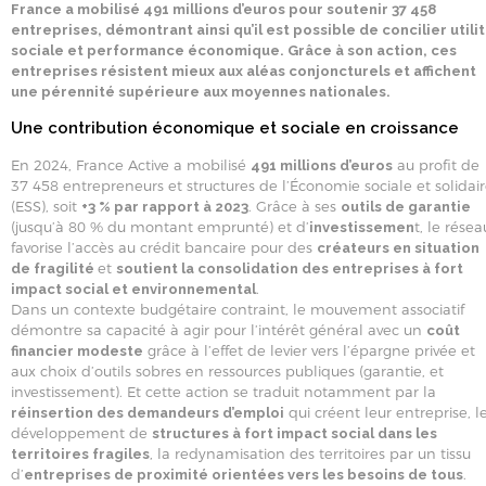
France a mobilisé 491 millions d’euros pour soutenir 37 458
entreprises, démontrant ainsi qu’il est possible de concilier utili
sociale et performance économique. Grâce à son action, ces
entreprises résistent mieux aux aléas conjoncturels et affichent
une pérennité supérieure aux moyennes nationales.
Une contribution économique et sociale en croissance
En 2024, France Active a mobilisé
au profit de
491 millions d’euros
37 458 entrepreneurs et structures de l’Économie sociale et solidai
(ESS), soit
. Grâce à ses
+3 % par rapport à 2023
outils de garantie
(jusqu’à 80 % du montant emprunté) et d’
t, le résea
investissemen
favorise l’accès au crédit bancaire pour des
créateurs en situation
et
de fragilité
soutient la consolidation des entreprises à fort
.
impact social et environnemental
Dans un contexte budgétaire contraint, le mouvement associatif
démontre sa capacité à agir pour l’intérêt général avec un
coût
grâce à l’effet de levier vers l’épargne privée et
financier modeste
aux choix d’outils sobres en ressources publiques (garantie, et
investissement). Et cette action se traduit notamment par la
qui créent leur entreprise, l
réinsertion des demandeurs d’emploi
développement de
structures à fort impact social dans les
, la redynamisation des territoires par un tissu
territoires fragiles
d’
.
entreprises de proximité orientées vers les besoins de tous