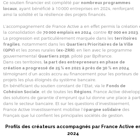
Ce soutien financier est complété par
nombreux programmes
, ayant bénéficié à 10 000 entreprises en 2024, renforçant
locaux
ainsi la solidité et la résilience des projets financés.
L’accompagnement de France Active a en effet permis la création 
la consolidation de
, contre
.
70 000 emplois en 2024
67 000 en 2023
La progression est particulièrement marquée dans les
territoires
, notamment dans les
fragiles
Quartiers Prioritaires de la Ville
et les zones rurales
, en lien avec le programme
(QPV)
(ex-ZRR)
gouvernemental
, piloté par Bpifrance.
Quartiers 2030
Dans ces territoires,
la part des entrepreneurs en phase de
,
création a progressé de 25 % en 2021 à près de 30 % en 2024
témoignant d’un accès accru au financement pour les porteurs de
projets les plus éloignés du système bancaire.
En bénéficiant du soutien constant de l’Etat, via le
Fonds de
, et de toutes les
, France Active dévelop
Cohésion Sociale
Régions
des solutions de garantie d’emprunt qui lui donne une place à par
dans le secteur bancaire. Et sur les questions d’investissement,
France Active Investissement mobilise l’é
des
pargne solidaire
Français que lui confient les principales sociétés de gestion.
Profils des créateurs accompagnés par France Active e
2024