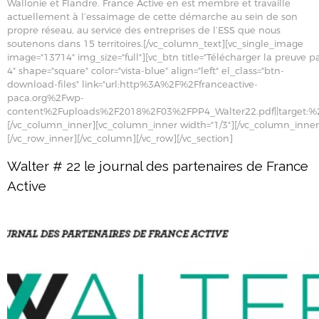
Wallonie et Flandre. France Active en est membre et travaille
actuellement à l’essaimage de cette démarche au sein de son
propre réseau, au service des entreprises de l’ESS que nous
soutenons dans 15 territoires.[/vc_column_text][vc_single_image
image="13714" img_size="full"][vc_btn title="Télécharger la preuve p
4" shape="square" color="vista-blue" align="left" el_class="btn-
download-files" link="url:http%3A%2F%2Ffranceactive-
paca.org%2Fwp-
content%2Fuploads%2F2018%2F03%2FPP4_Walter22.pdf||target:%2
[/vc_column_inner][vc_column_inner width="1/3"][/vc_column_inner
[/vc_row_inner][/vc_column][/vc_row][/vc_section]
Walter # 22 le journal des partenaires de France
Active