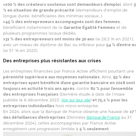
, dont
>100 % des créateurs soutenus sont demandeurs d’emploi
3
(demandeurs d’emploi de
% en situation de grande précarité
longue durée, bénéficiaires des minimas sociaux…).
,
>45 % des entrepreneurs accompagnés sont des femmes
bénéficiant notamment de la
et de
Garantie Égalité Femmes
plusieurs programmes locaux dédiés.
(vs 28,3 % en 2021),
>31 % des entrepreneurs ont moins de 30 ans
avec un niveau de diplôme de Bac ou inférieur pour
54 % d’entre e
(vs 51 % en 2023)
Des entreprises plus résistantes aux crises
Les entreprises financées par France Active affichent pourtant une
. Ainsi,
pérennité supérieure aux moyennes nationales
93 % des
entreprises ayant bénéficié d’une garantie bancaire en 2018 sont
, contre
toujours en activité trois ans après
82 % pour l’ensemble
(Dernière étude à date de l’Insee
des entreprises françaises
publiée le 6 décembre 2023.
)
Voir sur leur site
et 75,2 % pour les
hors micro-entreprise.
entreprises individuelles
En 2024, alors que la Banque de France observe une hausse de
17 
(Données
au 31
des défaillances d’entreprises
Banque de France
décembre 2024), celles accompagnées par France Active
enregistrent une progression limitée à
.
5 % seulement